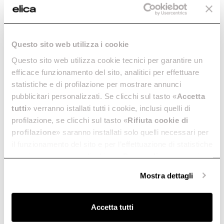
Questo sito web utilizza i cookie
Questo sito web utilizza cookie tecnici per garantire un
efficace funzionamento del sito, analitici per effettuare
statistiche e di profilazione per mostrare annunci
pubblicitari personalizzati. Se clicchi sul tasto «
Accetta
tutti
» verranno istallati tutti i cookie, inclusi quelli di
profilazione, se clicchi sul tasto «
Rifiuta cookie di
profilazione
» saranno installati solo quelli necessari per
il funzionamento del sito e per l’effettuazione di statistiche
anonime, mentre se clicchi su «
Personalizza
», potrai
selezionare in modo granulare i cookie raggruppati per
Mostra dettagli
finalità omogenee.
Clicca qui
per visualizzare la cookie policy.
Accetta tutti