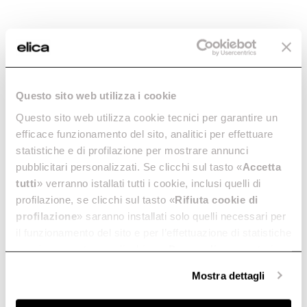
Questo sito web utilizza i cookie
Questo sito web utilizza cookie tecnici per garantire un
efficace funzionamento del sito, analitici per effettuare
statistiche e di profilazione per mostrare annunci
pubblicitari personalizzati. Se clicchi sul tasto «
Accetta
tutti
» verranno istallati tutti i cookie, inclusi quelli di
profilazione, se clicchi sul tasto «
Rifiuta cookie di
profilazione
» saranno installati solo quelli necessari per
il funzionamento del sito e per l’effettuazione di statistiche
anonime, mentre se clicchi su «
Personalizza
», potrai
selezionare in modo granulare i cookie raggruppati per
Mostra dettagli
finalità omogenee.
Clicca qui
per visualizzare la cookie policy.