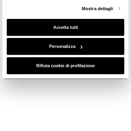
selezionare in modo granulare i cookie raggruppati per
Mostra dettagli
finalità omogenee.
Clicca qui
per visualizzare la cookie policy.
Avez-vous besoin
Accetta tutti
d'aide ?
Personalizza
Choisissez comment nous contacter ci-dessous ou visitez
Rifiuta cookie di profilazione
l'espace service
Email
Écrivez-nous en remplissant le formulaire.
Téléphone