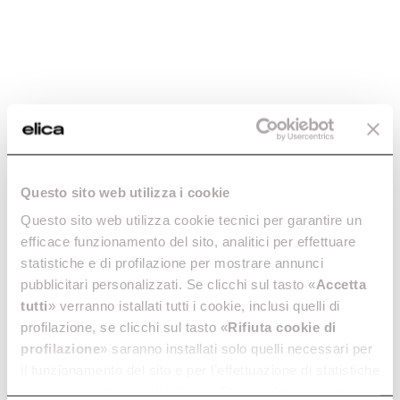
NikolaTesla Velvet
NikolaTesla Alpha
RAW
Les lignes d’excellence en
Plaques avec hotte integrée
Questo sito web utilizza i cookie
cuisine.
En savoir plus
Questo sito web utilizza cookie tecnici per garantire un
En savoir plus
efficace funzionamento del sito, analitici per effettuare
statistiche e di profilazione per mostrare annunci
pubblicitari personalizzati. Se clicchi sul tasto «
Accetta
tutti
» verranno istallati tutti i cookie, inclusi quelli di
profilazione, se clicchi sul tasto «
Rifiuta cookie di
Sélections suggérées
profilazione
» saranno installati solo quelli necessari per
il funzionamento del sito e per l’effettuazione di statistiche
PLAQUES À GAZ AVEC HOTTE INTEGRÉE
PLAQUES À 
anonime, mentre se clicchi su «
Personalizza
», potrai