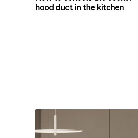
hood duct in the kitchen