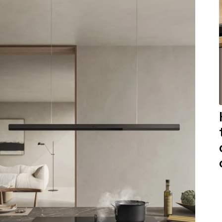
aintenance: how to
Shelf Kit
 spare parts: why choose them
First Installation Kit
View All