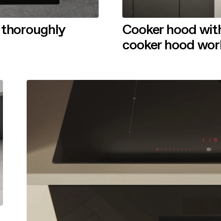
 thoroughly
Cooker hood with
cooker hood wor