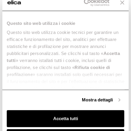
Questo sito web utilizza i cookie
Questo sito web utilizza cookie tecnici per garantire un
efficace funzionamento del sito, analitici per effettuare
statistiche e di profilazione per mostrare annunci
pubblicitari personalizzati. Se clicchi sul tasto «
Accetta
tutti
» verranno istallati tutti i cookie, inclusi quelli di
profilazione, se clicchi sul tasto «
Rifiuta cookie di
profilazione
» saranno installati solo quelli necessari per
il funzionamento del sito e per l’effettuazione di statistiche
anonime, mentre se clicchi su «
Personalizza
», potrai
selezionare in modo granulare i cookie raggruppati per
Mostra dettagli
finalità omogenee.
Clicca qui
per visualizzare la cookie policy.
Accetta tutti