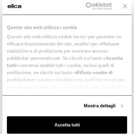
Questo sito web utilizza i cookie
Questo sito web utilizza cookie tecnici per garantire un
efficace funzionamento del sito, analitici per effettuare
statistiche e di profilazione per mostrare annunci
pubblicitari personalizzati. Se clicchi sul tasto «
Accetta
tutti
» verranno istallati tutti i cookie, inclusi quelli di
profilazione, se clicchi sul tasto «
Rifiuta cookie di
profilazione
» saranno installati solo quelli necessari per
il funzionamento del sito e per l’effettuazione di statistiche
anonime, mentre se clicchi su «
Personalizza
», potrai
selezionare in modo granulare i cookie raggruppati per
Mostra dettagli
finalità omogenee.
Clicca qui
per visualizzare la cookie policy.
Accetta tutti