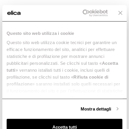
Questo sito web utilizza i cookie
Questo sito web utilizza cookie tecnici per garantire un
efficace funzionamento del sito, analitici per effettuare
statistiche e di profilazione per mostrare annunci
pubblicitari personalizzati. Se clicchi sul tasto «
Accetta
tutti
» verranno istallati tutti i cookie, inclusi quelli di
profilazione, se clicchi sul tasto «
Rifiuta cookie di
profilazione
» saranno installati solo quelli necessari per
il funzionamento del sito e per l’effettuazione di statistiche
Elica
Cappe da Cucina
anonime, mentre se clicchi su «
Personalizza
», potrai
Juno Urban
selezionare in modo granulare i cookie raggruppati per
Mostra dettagli
finalità omogenee.
Clicca qui
per visualizzare la cookie policy.
Cappe Sospese
Accetta tutti