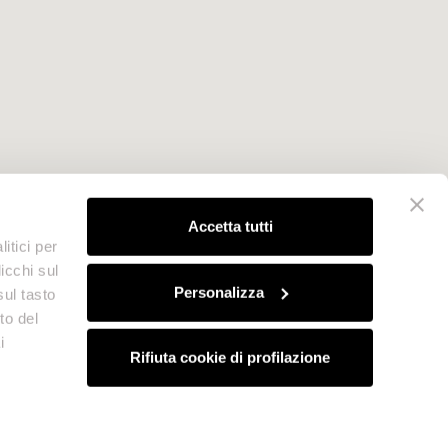
Accetta tutti
itici per
icchi sul
Personalizza
sul tasto
to del
i
Rifiuta cookie di profilazione