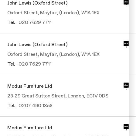
Manutenz
Filtri
John Lewis (Oxford Street)
Design awarded
Ricambi o
Oxford Street, Mayfair, (London), W1A 1EX
Cottura extralarge
Tel.
020 7629 7711
John Lewis (Oxford Street)
Oxford Street, Mayfair, (London), W1A 1EX
Tel.
020 7629 7711
Modus Furniture Ltd
28-29 Great Sutton Street, London, EC1V 0DS
Tel.
0207 490 1358
Modus Furniture Ltd