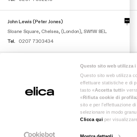
John Lewis (Peter Jones)
Sloane Square, Chelsea, (London), SW1W 8EL
Tel.
0207 7303434
John Lewis (Peter Jones)
Questo sito web utilizza i
Sloane Square, Chelsea, (London), SW1W 8EL
Questo sito web utilizza co
Tel.
0207 7303434
effettuare statistiche e di 
tasto «
Accetta tutti
» verra
«
Rifiuta cookie di profil
Beams Renovation
sito e per l’effettuazione 
selezionare in modo granul
Hanbury Street, 17, (Greater London), E1 6QR
Clicca qui
per visualizzare
Tel.
07514772207
Mostra dettagli