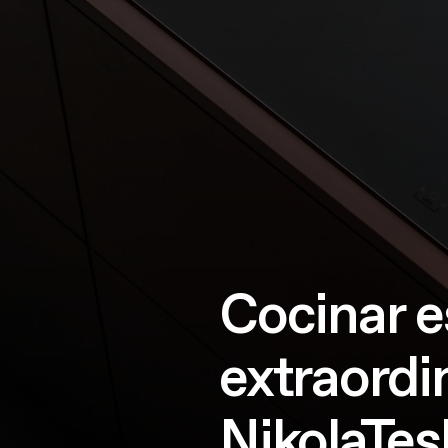
Cocinar e
extraordi
NikolaTesl