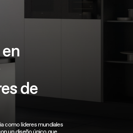
 en
s
res de
ia como líderes mundiales
on un diseño único que