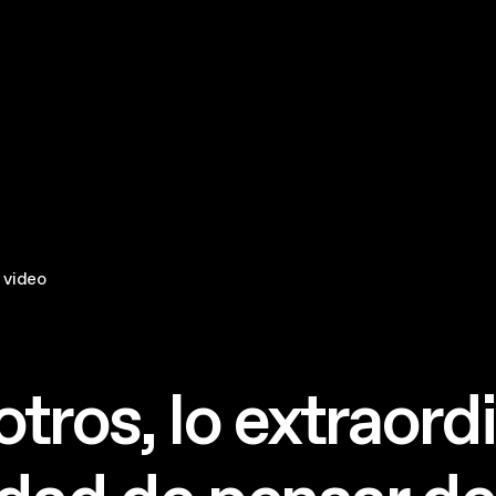
 video
tros, lo extraord