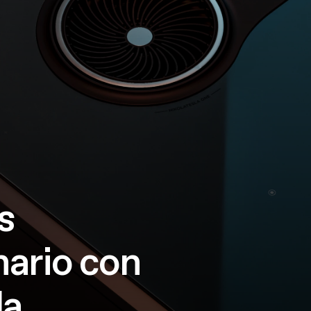
s
nario con
a.