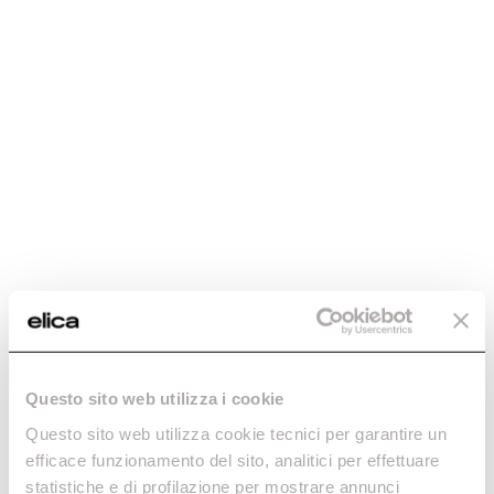
Lhov. The Shape of
Extraordinary.
L'électroménager qui n’existait auparavant, existe
maintenant. Four, plaque de cuisson, hotte aspirante :
enfin ensemble, pour révolutionner votre expérience
Questo sito web utilizza i cookie
de cooking. Vous créez, il exécute – comme jamais
auparavant.
Questo sito web utilizza cookie tecnici per garantire un
efficace funzionamento del sito, analitici per effettuare
statistiche e di profilazione per mostrare annunci