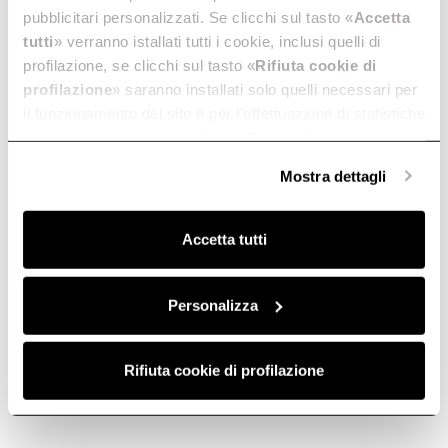
pubblicitari personalizzati. Se clicchi sul tasto «
Accetta
tutti
» verranno istallati tutti i cookie, inclusi quelli di
profilazione, se clicchi sul tasto «
Rifiuta cookie di
profilazione
» saranno installati solo quelli necessari per
il funzionamento del sito e per l’effettuazione di statistiche
anonime, mentre se clicchi su «
Personalizza
», potrai
selezionare in modo granulare i cookie raggruppati per
Mostra dettagli
finalità omogenee.
Clicca qui
per visualizzare la cookie policy.
Accetta tutti
Personalizza
Rifiuta cookie di profilazione