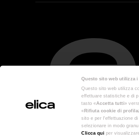
Questo sito web utilizza i
Questo sito web utilizza co
effettuare statistiche e di 
tasto «
Accetta tutti
» verra
«
Rifiuta cookie di profil
sito e per l’effettuazione 
selezionare in modo granul
Clicca qui
per visualizzare
Legal Info 