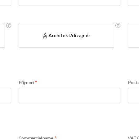
aintenance: how to
Shelf Kit
 spare parts: why choose them
First Installation Kit
View All
Architekt/dizajnér
Příjmení
Posta
Commercial name
VAT 