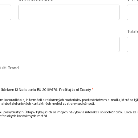
Telef
ulti Brand
 s článkom 13 Nariadenia EÚ 2016/679.
Prečítajte si Zásady
m komunikácie, informácií a reklamných materiálov prostredníctvom e-mailu, ktoré sa tý
 alebo telefonických kontaktných metód zo strany spoločnosti.
poskytnutých Údajov týkajúcich sa mojich návykov a interakcií so spoločnosťou Elica za
efonických kontaktných metód.