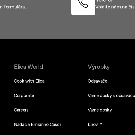
m formulára.
Volajte nám na čí
Elica World
Výrobky
Cook with Elica
Odsávače
Corporate
Varné dosky s odsávač
Careers
Varné dosky
Nadácia Ermanno Casoli
Lhov™