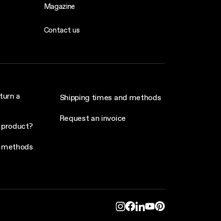
Magazine
Contact us
turn a
Shipping times and methods
Request an invoice
 product?
 methods