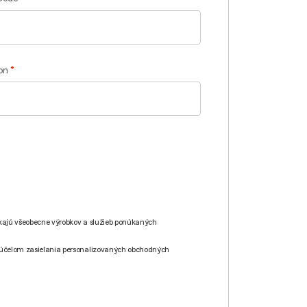
on
kajú všeobecne výrobkov a služieb ponúkaných
 účelom zasielania personalizovaných obchodných