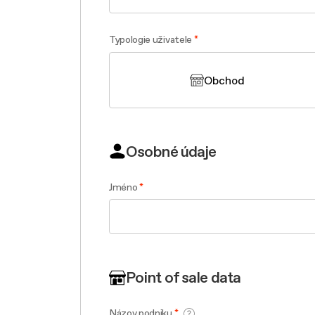
Filter m
Závesné
Filtre
Povrchová úprava Raw
Filtre
Original
Design awarded
Typologie uživatele
Varenie extralarge
Obchod
Osobné údaje
Jméno
Point of sale data
Názov podniku