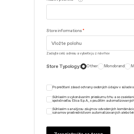
Store informations
Zadajte celú adresu a vyberte ju z návrhov
Store Typology:
Other
Monobrand
M
Po prečítaní zásad ochrany osobných údajov v súlade
Súhlasím s vykonávaním prieskumu trhu a so zasielaní
spoločnosťou Elica S.p.A., s použitím automatizovaných
Súhlasím s analýzou záujmov odvodených kombináciou 
oznamov prostredníctvom automatizovaných alebo tel
Zaregistrujte sa teraz