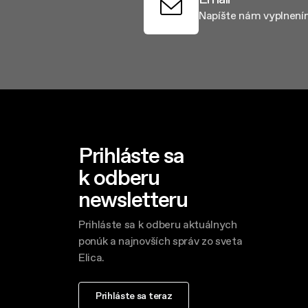
Napíšte nám vyplnení
Prihláste sa
k odberu
newsletteru
Prihláste sa k odberu aktuálnych
ponúk a najnovších správ zo sveta
Elica.
Prihláste sa teraz