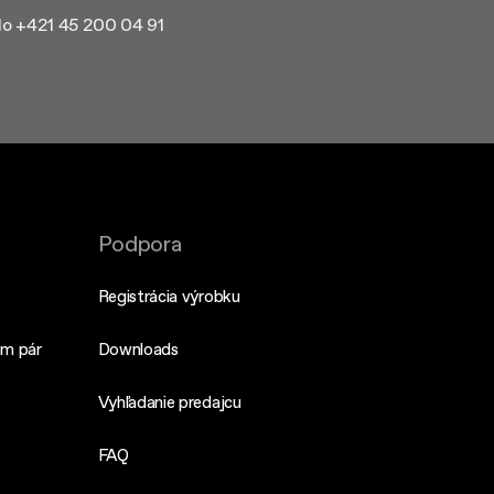
slo +421 45 200 04 91
Podpora
Registrácia výrobku
om pár
Downloads
Vyhľadanie predajcu
FAQ