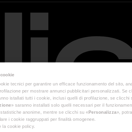
 cookie
okie tecnici per garantire un efficace funzionamento del sito, anal
profilazione per mostrare annunci pubblicitari personalizzati. Se cl
nno istallati tutti i cookie, inclusi quelli di profilazione, se clicchi 
azione
» saranno installati solo quelli necessari per il funzionamen
di statistiche anonime, mentre se clicchi su «
Personalizza
», potra
are i cookie raggruppati per finalità omogenee.
 la cookie policy.
& Disclaimer
Správy o prístupnosti
Privacy Policy
General terms and conditions of sale
Cookie 