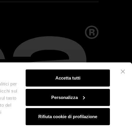
Accetta tutti
itici per
icchi sul
Personalizza
sul tasto
to del
i
Rifiuta cookie di profilazione
Policy
Credits