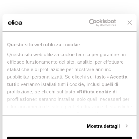
Questo sito web utilizza i cookie
Questo sito web utilizza cookie tecnici per garantire un
efficace funzionamento del sito, analitici per effettuare
statistiche e di profilazione per mostrare annunci
pubblicitari personalizzati. Se clicchi sul tasto «
Accetta
tutti
» verranno istallati tutti i cookie, inclusi quelli di
profilazione, se clicchi sul tasto «
Rifiuta cookie di
profilazione
» saranno installati solo quelli necessari per
il funzionamento del sito e per l’effettuazione di statistiche
Elica
Davlumbazlar
anonime, mentre se clicchi su «
Personalizza
», potrai
Galaxy Island
selezionare in modo granulare i cookie raggruppati per
Mostra dettagli
finalità omogenee.
Clicca qui
per visualizzare la cookie policy.
Ada