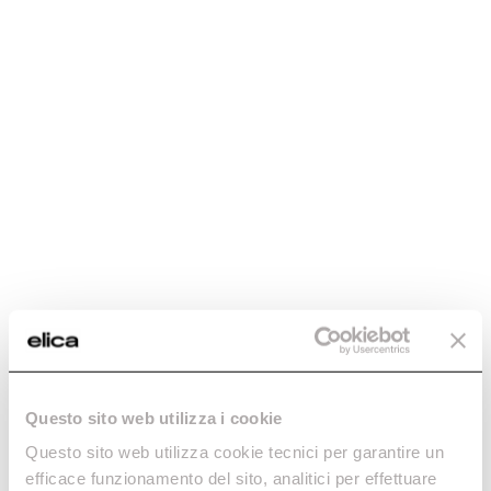
Sweet
Geçmişin anısı, geleceğin performansı.
Daha fazlasını keşfet
Sweet
Tamaya 2.0 Rail
Geçmişin anısı, geleceğin
Duvar tipi
performansı.
Daha fazlasını keşfet
Daha fazlasını keşfet
Questo sito web utilizza i cookie
Questo sito web utilizza cookie tecnici per garantire un
efficace funzionamento del sito, analitici per effettuare