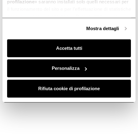
profilazione
» saranno installati solo quelli necessari per
İndir
il funzionamento del sito e per l’effettuazione di statistiche
anonime, mentre se clicchi su «
Personalizza
», potrai
selezionare in modo granulare i cookie raggruppati per
Mostra dettagli
finalità omogenee.
Clicca qui
per visualizzare la cookie policy.
Boyut
Renk
90
Paslanmaz Çelik
Accetta tutti
Personalizza
CIRCUS IX/A/90
68116392A
Rifiuta cookie di profilazione
Go to Downloads
İndirCircus
PDF indir