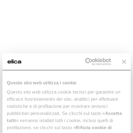
INDÜKSIYONLU/RADYANT OCAK
50cm
DUVAR ÜNITESINDEN (YÜKSEKLIK OLARAK) GAZLI OCAĞA
OLAN MINIMUM MESAFE
65cm
ÇIKIŞ DELIĞI
150mm
AYDINLATMA
Led 2x2,5 W - 3500 K - 381 LUX
EMILIM
140W
Questo sito web utilizza i cookie
Questo sito web utilizza cookie tecnici per garantire un
Aspirasyon
efficace funzionamento del sito, analitici per effettuare
statistiche e di profilazione per mostrare annunci
pubblicitari personalizzati. Se clicchi sul tasto «
Accetta
tutti
» verranno istallati tutti i cookie, inclusi quelli di
profilazione, se clicchi sul tasto «
Rifiuta cookie di