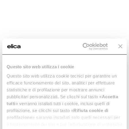
CFC0141563
Lámparas
Filtros de Carbón Activo
€ 59,99
€ 77,24
€ 21,99
Actualmente no
Añadir al carrito
disponible
Questo sito web utilizza i cookie
Questo sito web utilizza cookie tecnici per garantire un
Descargas
efficace funzionamento del sito, analitici per effettuare
statistiche e di profilazione per mostrare annunci
pubblicitari personalizzati. Se clicchi sul tasto «
Accetta
tutti
» verranno istallati tutti i cookie, inclusi quelli di
profilazione, se clicchi sul tasto «
Rifiuta cookie di
Tamaño
Color
60
Gris
profilazione
» saranno installati solo quelli necessari per
il funzionamento del sito e per l’effettuazione di statistiche