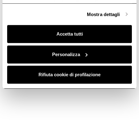
anonime, mentre se clicchi su «
Personalizza
», potrai
selezionare in modo granulare i cookie raggruppati per
Mostra dettagli
finalità omogenee.
CIAK LUX GR/A/L/56
Clicca qui
per visualizzare la cookie policy.
PRF0121068B
Ir a descargas
Accetta tutti
Personalizza
Download the technical sheet Ciak
Descargar PDF
Rifiuta cookie di profilazione
Comparar
modelos