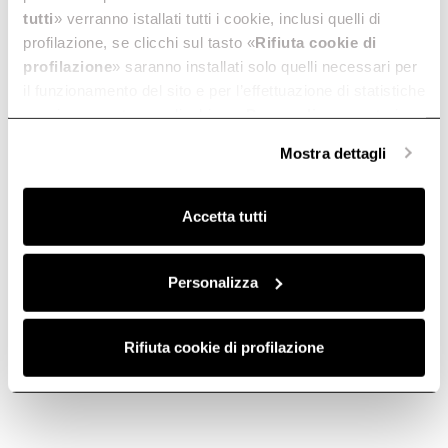
tutti
» verranno istallati tutti i cookie, inclusi quelli di
profilazione, se clicchi sul tasto «
Rifiuta cookie di
profilazione
» saranno installati solo quelli necessari per
il funzionamento del sito e per l’effettuazione di statistiche
anonime, mentre se clicchi su «
Personalizza
», potrai
selezionare in modo granulare i cookie raggruppati per
Mostra dettagli
finalità omogenee.
Clicca qui
per visualizzare la cookie policy.
Accetta tutti
Personalizza
Rifiuta cookie di profilazione