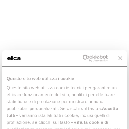
Jonction ronde - cod.
Coude Rond
Questo sito web utilizza i cookie
1052P
Rectangulaire - cod.
Questo sito web utilizza cookie tecnici per garantire un
1052Q
Conduits Hottes Ø 125
efficace funzionamento del sito, analitici per effettuare
Conduits pour Hottes
statistiche e di profilazione per mostrare annunci
€ 13,92
Aspirantes Ø 150
pubblicitari personalizzati. Se clicchi sul tasto «
Accetta
€ 13,55
tutti
» verranno istallati tutti i cookie, inclusi quelli di
profilazione, se clicchi sul tasto «
Rifiuta cookie di
Ajouter au panier
Ajouter au panier
profilazione
» saranno installati solo quelli necessari per