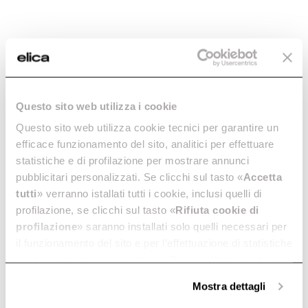
Accessori originali
Questo sito web utilizza i cookie
Dimensione
Colore
50
Nero
Questo sito web utilizza cookie tecnici per garantire un
efficace funzionamento del sito, analitici per effettuare
statistiche e di profilazione per mostrare annunci
pubblicitari personalizzati. Se clicchi sul tasto «
Accetta
tutti
» verranno istallati tutti i cookie, inclusi quelli di
profilazione, se clicchi sul tasto «
Rifiuta cookie di
profilazione
» saranno installati solo quelli necessari per
il funzionamento del sito e per l’effettuazione di statistiche
anonime, mentre se clicchi su «
Personalizza
», potrai
selezionare in modo granulare i cookie raggruppati per
Mostra dettagli
finalità omogenee.