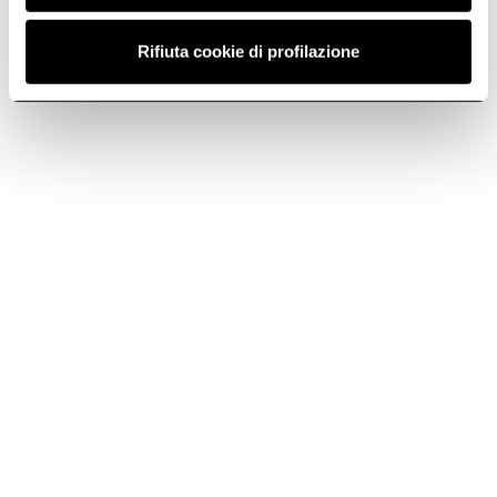
Rifiuta cookie di profilazione