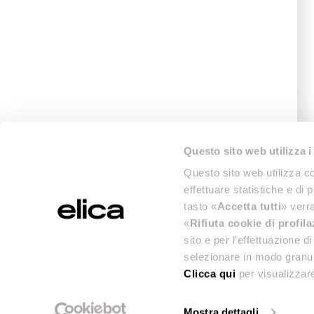
Questo sito web utilizza i
Questo sito web utilizza co
effettuare statistiche e di 
tasto «
Accetta tutti
» verra
«
Rifiuta cookie di profil
sito e per l’effettuazione 
selezionare in modo granul
Clicca qui
per visualizzare
Mostra dettagli