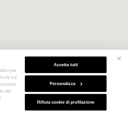
Accetta tutti
itici per
icchi sul
Personalizza
sul tasto
to del
i
Rifiuta cookie di profilazione