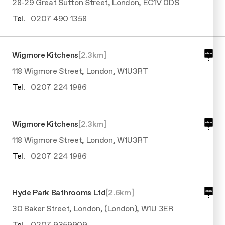
28-29 Great Sutton Street, London, EC1V 0DS
Tel.
0207 490 1358
Wigmore Kitchens
[
2.3
km]
118 Wigmore Street, London, W1U3RT
Tel.
0207 224 1986
Wigmore Kitchens
[
2.3
km]
118 Wigmore Street, London, W1U3RT
Tel.
0207 224 1986
Hyde Park Bathrooms Ltd
[
2.6
km]
30 Baker Street, London, (London), W1U 3ER
Tel.
0207 9359909