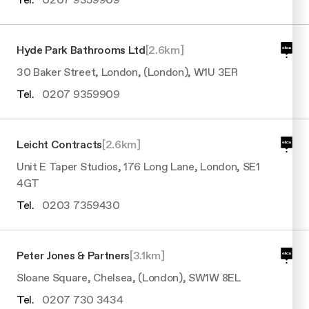
Hyde Park Bathrooms Ltd
[
2.6
km]
30 Baker Street, London, (London), W1U 3ER
Tel.
0207 9359909
Leicht Contracts
[
2.6
km]
Unit E Taper Studios, 176 Long Lane, London, SE1
4GT
Tel.
0203 7359430
Peter Jones & Partners
[
3.1
km]
Sloane Square, Chelsea, (London), SW1W 8EL
Tel.
0207 730 3434