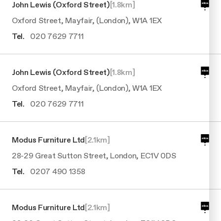
Manutenz
Filtri
John Lewis (Oxford Street)
[
1.8
km]
Design awarded
Ricambi o
Oxford Street, Mayfair, (London), W1A 1EX
Cottura extralarge
Tel.
020 7629 7711
John Lewis (Oxford Street)
[
1.8
km]
Oxford Street, Mayfair, (London), W1A 1EX
Tel.
020 7629 7711
Modus Furniture Ltd
[
2.1
km]
28-29 Great Sutton Street, London, EC1V 0DS
Tel.
0207 490 1358
Modus Furniture Ltd
[
2.1
km]