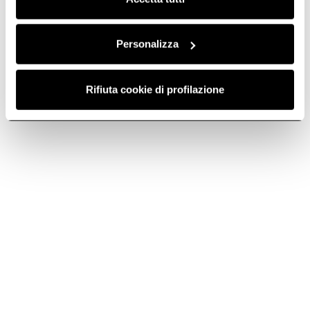
Aggiungi al carrello
Aggiungi al carrello
Personalizza
Rifiuta cookie di profilazione
Consegna rapida
Ricambi e
accessori originali
Spedizione rapida in
elica
3-4 giorni.
Qualità Elica per
prestazioni
impeccabili