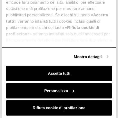
efficace funzionamento del sito, analitici per effettuare
statistiche e di profilazione per mostrare annunci
pubblicitari personalizzati. Se clicchi sul tasto «
Accetta
tutti
» verranno istallati tutti i cookie, inclusi quelli di
profilazione, se clicchi sul tasto «
Rifiuta cookie di
profilazione
» saranno installati solo quelli necessari per
il funzionamento del sito e per l’effettuazione di statistiche
anonime, mentre se clicchi su «
Personalizza
», potrai
selezionare in modo granulare i cookie raggruppati per
Mostra dettagli
finalità omogenee.
Clicca qui
per visualizzare la cookie policy.
Accetta tutti
Personalizza
Rifiuta cookie di profilazione