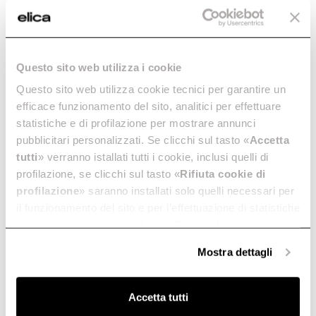
Questo sito web utilizza i cookie
Questo sito web utilizza cookie tecnici per garantire un
efficace funzionamento del sito, analitici per effettuare
statistiche e di profilazione per mostrare annunci
pubblicitari personalizzati. Se clicchi sul tasto «
Accetta
tutti
» verranno istallati tutti i cookie, inclusi quelli di
profilazione, se clicchi sul tasto «
Rifiuta cookie di
profilazione
» saranno installati solo quelli necessari per
il funzionamento del sito e per l’effettuazione di statistiche
anonime, mentre se clicchi su «
Personalizza
», potrai
selezionare in modo granulare i cookie raggruppati per
Mostra dettagli
finalità omogenee.
Clicca qui
per visualizzare la cookie policy.
Accetta tutti