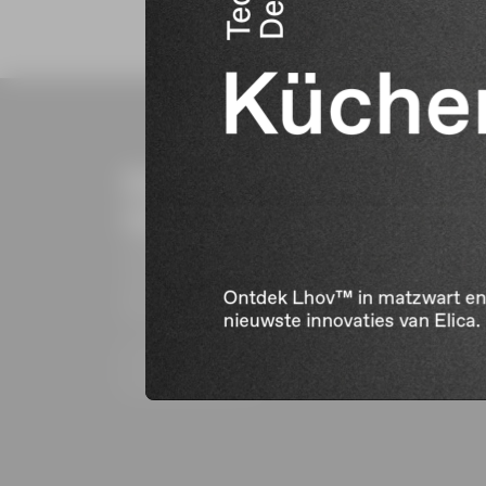
Schrijf in
op de nieuwsbrief
Schrijf in om op de hoogte te blijven
van aanbiedingen en het nieuws van
Elica.
Schrijf nu in