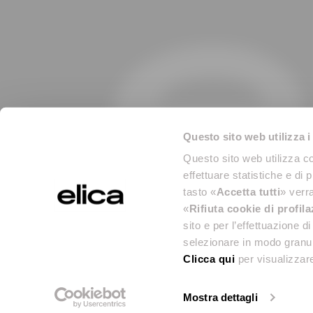
Questo sito web utilizza i
Questo sito web utilizza co
effettuare statistiche e di 
tasto «
Accetta tutti
» verra
«
Rifiuta cookie di profil
sito e per l’effettuazione 
selezionare in modo granul
Clicca qui
per visualizzare
Legal Info & D
© 2026 Eli
Mostra dettagli