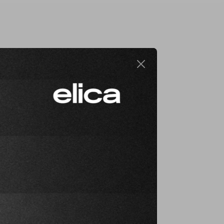
deelte
n Garantie
 11 787878