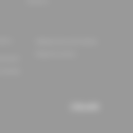
Contact us
turn a
Shipping times and methods
Request an invoice
 product?
 methods