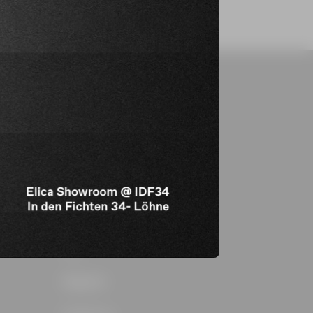
Ondersteuning
Product registreren
ng
Downloads
Zoek een dealer
FAQ
Magazine