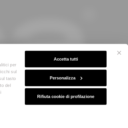
Accetta tutti
itici per
icchi sul
Personalizza
sul tasto
to del
i
Rifiuta cookie di profilazione
iebeleid
Credits
 03757590272