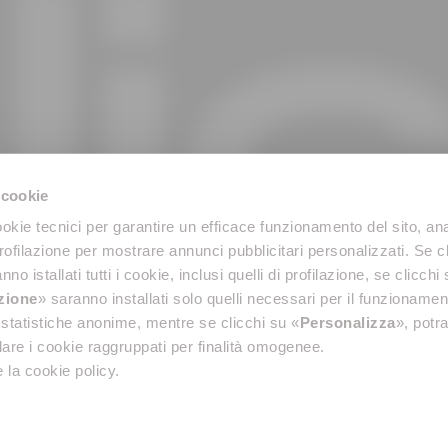
 cookie
okie tecnici per garantire un efficace funzionamento del sito, anal
profilazione per mostrare annunci pubblicitari personalizzati. Se cl
nno istallati tutti i cookie, inclusi quelli di profilazione, se clicchi 
azione
» saranno installati solo quelli necessari per il funzionamen
di statistiche anonime, mentre se clicchi su «
Personalizza
», potra
are i cookie raggruppati per finalità omogenee.
 la cookie policy.
isclaimer
Toegankelijkheidsrapporten
Privacybeleid
General terms and conditions of sale
Cook
ca S.p.A. - P. Iva: 00096570429
-
e-Shop Service Partner: Calicantus S.r.l. P.IVA e C.F.:
Functionaris voor de bescherming van persoonsgegevens voor Elica SpA:
dpo@elica.com