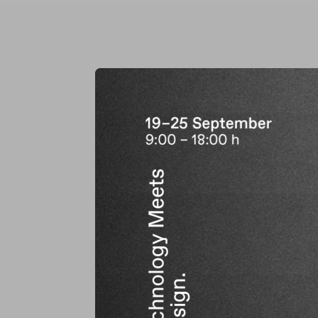
Kies 
Neem contact me
Bel of mail ons voor technis
garantie- of verkoopinformat