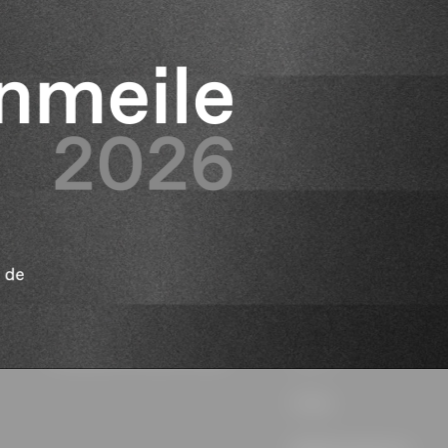
Elica World
Producten
Cook with Elica
Afzuigkappen
Corporate
Kookplaten met afzuigi
Careers
Kookplaten
Fondazione Ermanno Casoli
Lhov™
Ovens