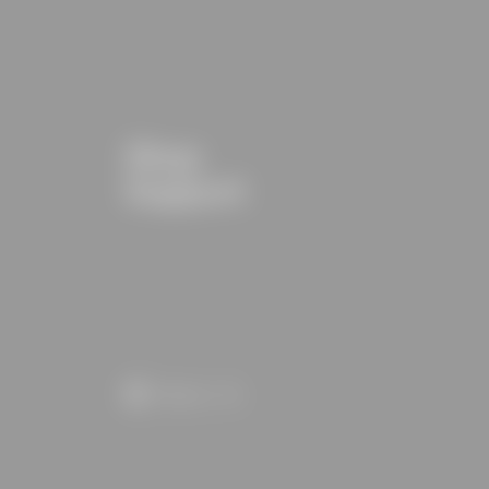
Shop
Support
,
Belgium
NL