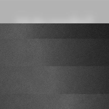
Hulp nodig?
hieronder hoe u contact wil opnemen of ga naar het Service-ge
t ons op
Voor Service e
che ondersteuning,
Bel ons op het nr. 00800
ie.