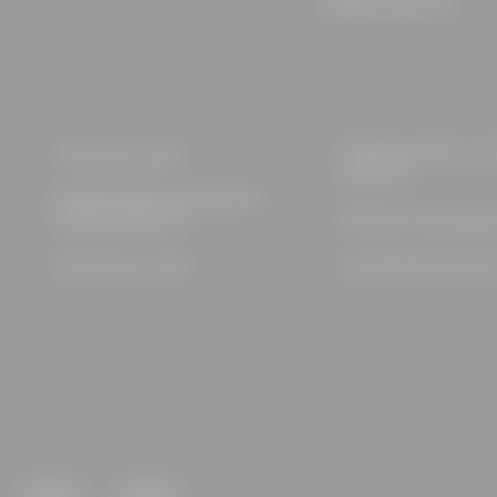
Wijnklimaatkasten
Would you like to re
Track your order
product?
Change delivery address or
release shipment
Wrong or damaged
Cancel your order
Accepted payment