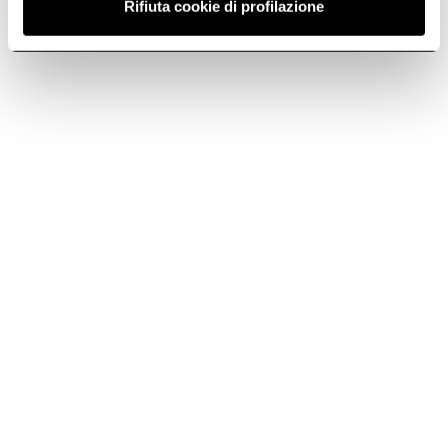
Rifiuta cookie di profilazione